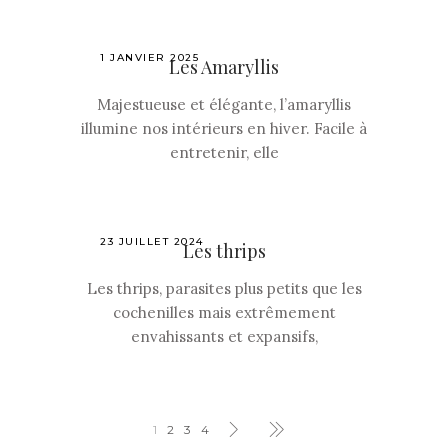
1 JANVIER 2025
Les Amaryllis
Majestueuse et élégante, l’amaryllis
illumine nos intérieurs en hiver. Facile à
entretenir, elle
23 JUILLET 2024
Les thrips
Les thrips, parasites plus petits que les
cochenilles mais extrêmement
envahissants et expansifs,
1
2
3
4