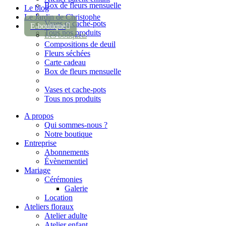
Box de fleurs mensuelle
Le blog
Le Jardin de Christophe
Vases et cache-pots
E-boutique
Tous nos produits
Les bouquets
Compositions de deuil
Fleurs séchées
Carte cadeau
Box de fleurs mensuelle
Vases et cache-pots
Tous nos produits
A propos
Qui sommes-nous ?
Notre boutique
Entreprise
Abonnements
Évènementiel
Mariage
Cérémonies
Galerie
Location
Ateliers floraux
Atelier adulte
Atelier enfant