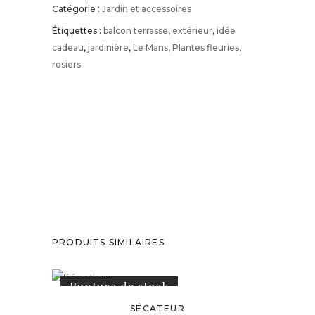
Catégorie :
Jardin et accessoires
Étiquettes :
balcon terrasse
,
extérieur
,
idée
cadeau
,
jardinière
,
Le Mans
,
Plantes fleuries
,
rosiers
PRODUITS SIMILAIRES
Rupture de stock
SÉCATEUR