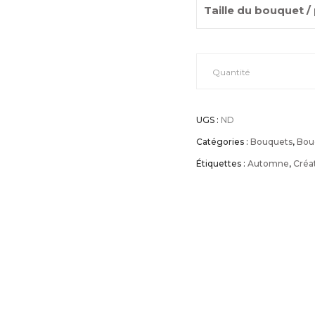
Taille du bouquet /
Quantité
UGS :
ND
Catégories :
Bouquets
,
Bouq
Étiquettes :
Automne
,
Créat