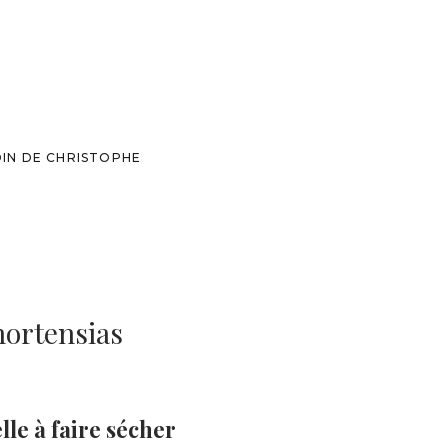
DIN DE CHRISTOPHE
ortensias
e
0€
le à faire sécher
0€