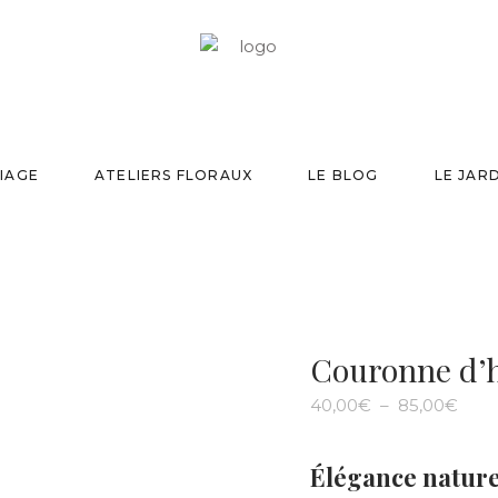
IAGE
ATELIERS FLORAUX
LE BLOG
LE JAR
Couronne d’h
Plag
40,00
€
–
85,00
€
de
prix :
40,0
Élégance naturel
à
85,0