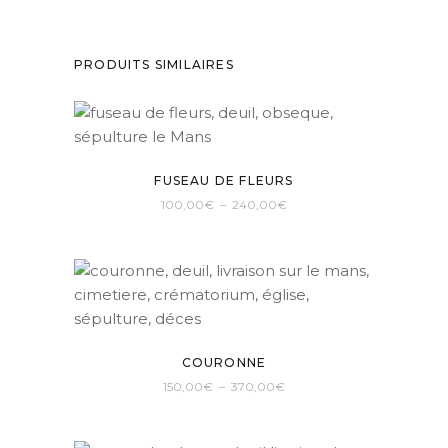
PRODUITS SIMILAIRES
FUSEAU DE FLEURS
Plage
100,00
€
–
240,00
€
de
Ce
prix :
100,00€
produit
à
240,00€
a
plusieurs
variations.
Les
COURONNE
options
Plage
150,00
€
–
370,00
€
peuvent
de
Ce
prix :
être
150,00€
produit
à
choisies
370,00€