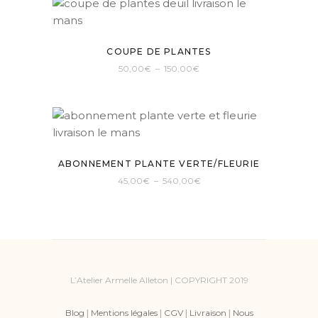
a
sur
plusieurs
la
variations.
page
COUPE DE PLANTES
Les
du
Plage
50,00
€
–
150,00
€
options
produit
de
Ce
prix :
peuvent
50,00€
produit
à
être
150,00€
a
choisies
plusieurs
sur
variations.
la
ABONNEMENT PLANTE VERTE/FLEURIE
Les
page
Plage
45,00
€
–
540,00
€
options
du
de
Ce
prix :
peuvent
produit
45,00€
produit
à
être
540,00€
a
choisies
plusieurs
sur
variations.
la
Les
L’Atelier Armelle Alleton | COPYRIGHT 2019
page
options
du
peuvent
Blog
|
Mentions légales
|
CGV
|
Livraison
|
Nous