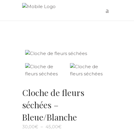
Cloche de fleurs
séchées –
Bleue/Blanche
Plage
30,00
€
–
45,00
€
de