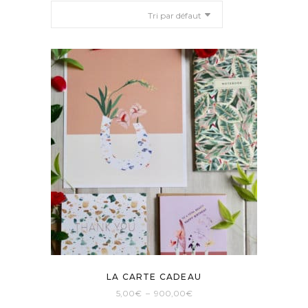
Tri par défaut
LA CARTE CADEAU
Plage
5,00
€
–
900,00
€
de
Ce