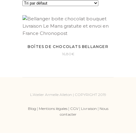
BOÎTES DE CHOCOLATS BELLANGER
16,80
€
Ce
produit
a
plusieurs
variations.
L’Atelier Armelle Alleton | COPYRIGHT 2019
Les
options
Blog
|
Mentions légales
|
CGV
|
Livraison
|
Nous
peuvent
contacter
être
choisies
sur